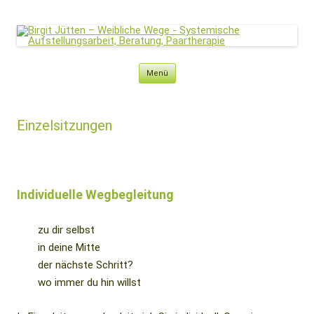
Birgit Jütten – Weibliche Wege
Systemische Aufstellungsarbeit, Beratung, Paartherapie
Zum
Menü
Inhalt
springen
Einzelsitzungen
Individuelle Wegbegleitung
zu dir selbst
in deine Mitte
der nächste Schritt?
wo immer du hin willst