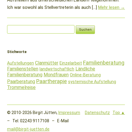
Aufstellern aus unterschiedlichen Ländern teilgenommen.
Ich war sowohl als Stellvertreterin als auch […]
Mehr lesen →
Suchen
nach:
Stichworte
Familienberatung
Clanmütter
Aufstellungen
Einzelarbeit
Familienstellen
Ländliche
landwirtschaftlich
Familienberatung
Mondfrauen
Online-Beratung
Paartherapie
Paarberatung
systemische Aufstellung
Trommelreise
© 2010-2026 Birgit Jütten,
Impressum
Datenschutz
Top ▲
– Tel. 02243 9117108 – E-Mail
mail@birgit-juetten.de