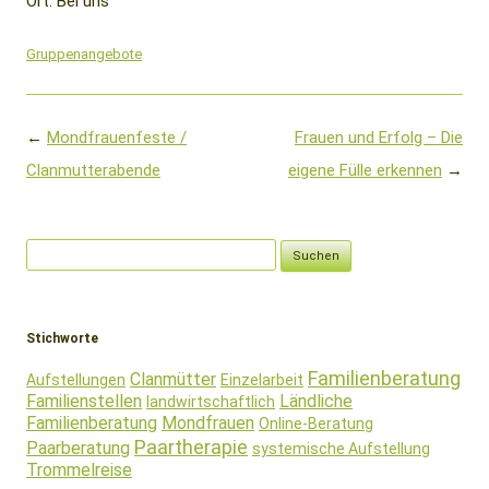
Ort: Bei uns
Gruppenangebote
Beitragsnavigation
←
Mondfrauenfeste /
Frauen und Erfolg – Die
Clanmutterabende
eigene Fülle erkennen
→
Suchen
nach:
Stichworte
Familienberatung
Clanmütter
Aufstellungen
Einzelarbeit
Familienstellen
Ländliche
landwirtschaftlich
Familienberatung
Mondfrauen
Online-Beratung
Paartherapie
Paarberatung
systemische Aufstellung
Trommelreise