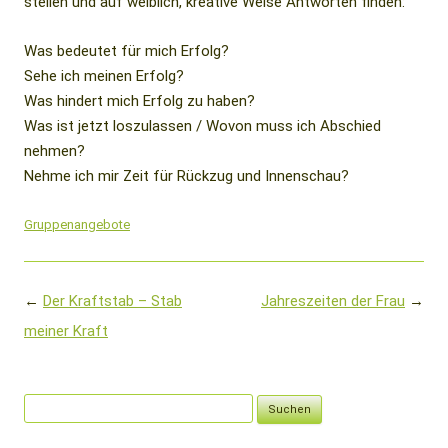
stellen und auf weiblich, kreative Weise Antworten finden:
Was bedeutet für mich Erfolg?
Sehe ich meinen Erfolg?
Was hindert mich Erfolg zu haben?
Was ist jetzt loszulassen / Wovon muss ich Abschied
nehmen?
Nehme ich mir Zeit für Rückzug und Innenschau?
Gruppenangebote
Beitragsnavigation
←
Der Kraftstab – Stab
Jahreszeiten der Frau
→
meiner Kraft
Suchen
nach: